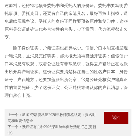
述原料，还得特地预备委托书和受托人的身份证。委托书要写明委
托事项、委托克日，还要有自己的亲笔具名，最好再按上指模，避
免后续展现争议。受托人的身份证同样要预备原件和复印件，这些
原料是公证处确认代办合法性的合头，少了雷同，代办流程都走欠
亨。
除了身份证实，户籍证实也必弗成少。假使户口本能直接呈现
户籍消息，且消息完好确实，那大概无须再孤独开证实；但假使户
口本消息有改观，或者公证处有非常恳求，就得去户籍所正在地派
出所开具户籍证实。这份证实要清楚标注自己的姓名
户口本
、身份
证号、户籍地方，还要加盖派出所公章，它是公证处核实户籍真正
性的首要凭证，少了这份证实，公证处很难确认你的户籍消息，管
理自然会卡壳。
上一个：
教师 劳动资格证2026年教师资格认定：报名时
返回
间和重要信息全
下一个：
残疾证有几种2026深圳跨年倒数活动汇总(更新
中)