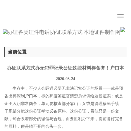
Toggl
naviga
当前位置
办证联系方式办无犯罪记录公证这些材料得备齐！户口本
2026-03-24
生存中，不少人会际遇必要无非法记实公证的场景——或是预
备出邦深制
户口本
，标的邦度签证官清楚恳求供给这份证实；或是
企图入职非常岗亭，单元要核查部分靠山；又或是管理移民手续，
干系部分把这份公证举动必备原料。这份公证，看似只是一份文
献，却合系着部分的诚信与合规，而要胜利办下来，提前备好完备
的原料，便是绕不开的合头一步。