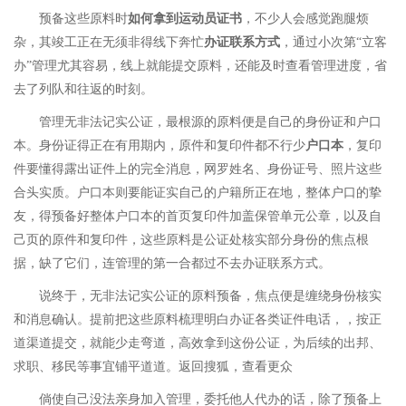
预备这些原料时
如何拿到运动员证书
，不少人会感觉跑腿烦
杂，其竣工正在无须非得线下奔忙
办证联系方式
，通过小次第“立客
办”管理尤其容易，线上就能提交原料，还能及时查看管理进度，省
去了列队和往返的时刻。
管理无非法记实公证，最根源的原料便是自己的身份证和户口
本。身份证得正在有用期内，原件和复印件都不行少
户口本
，复印
件要懂得露出证件上的完全消息，网罗姓名、身份证号、照片这些
合头实质。户口本则要能证实自己的户籍所正在地，整体户口的挚
友，得预备好整体户口本的首页复印件加盖保管单元公章，以及自
己页的原件和复印件，这些原料是公证处核实部分身份的焦点根
据，缺了它们，连管理的第一合都过不去
办证联系方式
。
说终于，无非法记实公证的原料预备，焦点便是缠绕身份核实
和消息确认。提前把这些原料梳理明白
办证各类证件电话
，，按正
道渠道提交，就能少走弯道，高效拿到这份公证，为后续的出邦、
求职、移民等事宜铺平道道。返回搜狐，查看更众
倘使自己没法亲身加入管理，委托他人代办的话，除了预备上