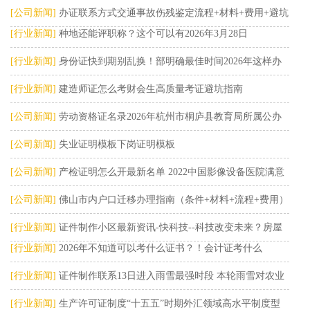
南与职业进
[公司新闻]
办证联系方式交通事故伤残鉴定流程+材料+费用+避坑
[行业新闻]
种地还能评职称？这个可以有2026年3月28日
第五步少走
[行业新闻]
身份证快到期别乱换！部明确最佳时间2026年这样办
一次就过证
[行业新闻]
建造师证怎么考财会生高质量考证避坑指南
[公司新闻]
劳动资格证名录2026年杭州市桐庐县教育局所属公办
普通高中公
[公司新闻]
失业证明模板下岗证明模板
[公司新闻]
产检证明怎么开最新名单 2022中国影像设备医院满意
度Top
[公司新闻]
佛山市内户口迁移办理指南（条件+材料+流程+费用）
广东省房地
[行业新闻]
证件制作小区最新资讯-快科技--科技改变未来？房屋
[行业新闻]
2026年不知道可以考什么证书？！会计证考什么
产权证图片
[行业新闻]
证件制作联系13日进入雨雪最强时段 本轮雨雪对农业
生产有哪些
[行业新闻]
生产许可证制度“十五五”时期外汇领域高水平制度型