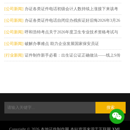
开放将深入推
[公司新闻]
办证各类证件电话初级会计人数持续上涨接下来该考
虑另一本高含金
[公司新闻]
办证各类证件电话自闭症办残疾证好后悔2026年3月26
日
[公司新闻]
呼和浩特考点关于2026年度卫生专业技术资格考试与
护士执业资
[公司新闻]
破解办事难点 助力企业发展国家保安员证
[行业新闻]
证件制作新手必看：出生证公证正确做法——线上S传
统公证全解析
搜索
Copyright © 2026 本地证件制作网 本站资源来源于互联网
XML