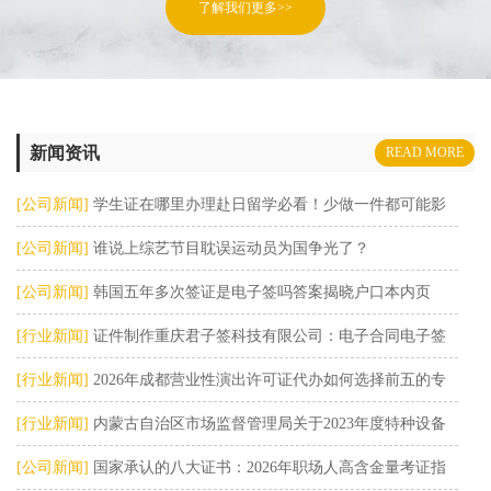
了解我们更多>>
新闻资讯
READ MORE
[公司新闻]
学生证在哪里办理赴日留学必看！少做一件都可能影
响你的在留资格
[公司新闻]
谁说上综艺节目耽误运动员为国争光了？
[公司新闻]
韩国五年多次签证是电子签吗答案揭晓户口本内页
[行业新闻]
证件制作重庆君子签科技有限公司：电子合同电子签
章电子签电子签
[行业新闻]
2026年成都营业性演出许可证代办如何选择前五的专
业机构
[行业新闻]
内蒙古自治区市场监督管理局关于2023年度特种设备
证后监督检
[公司新闻]
国家承认的八大证书：2026年职场人高含金量考证指