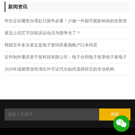
新闻资讯
学生证在哪里办理赴日留学必看！少做一件都可能影响你的在留资
格
谁说上综艺节目耽误运动员为国争光了？
韩国五年多次签证是电子签吗答案揭晓户口本内页
证件制作重庆君子签科技有限公司：电子合同电子签章电子签电子
签
2026年成都营业性演出许可证代办如何选择前五的专业机构
搜索