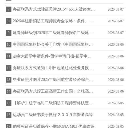
办证联系方式驾驶证天津2015年651人被终生禁驾
7
2026-03-07
2026年注册消防工程师报考全攻略：条件、科目、时间一文看懂
8
2026-03-07
建造师证级别2026年二级建造师报名二级建造师线下面授哪家强
9
2026-03-07
中国国际象棋协会关于印发《中国国际象棋协会棋士等级管理办法（
10
2026-03-06
加拿大留学申请条件-留学申请门槛-留学申请要求-金吉列高中毕
11
2026-03-06
办证联系方式通知！明日起通辽此处业务恢复办理！运动健康证
12
2026-03-06
毕业证照片图片2025年郑州航空港经济综合实验区招聘治安巡防
13
2026-03-06
办证联系方式焊工证高薪工作出国：全球高薪务工机会的真相、路径
14
2026-03-06
【解析】辽宁临时二级消防工程师资格认定注册公告—工程师证
15
2026-03-05
运动员二级证书关于做好２００９年普通高等
16
2026-03-05
他项权证是归谁保存小鹏MONA M03 优惠政策
17
2026-03-05